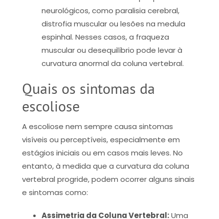
neurológicos, como paralisia cerebral,
distrofia muscular ou lesões na medula
espinhal. Nesses casos, a fraqueza
muscular ou desequilíbrio pode levar à
curvatura anormal da coluna vertebral.
Quais os sintomas da
escoliose
A escoliose nem sempre causa sintomas
visíveis ou perceptíveis, especialmente em
estágios iniciais ou em casos mais leves. No
entanto, à medida que a curvatura da coluna
vertebral progride, podem ocorrer alguns sinais
e sintomas como:
Assimetria da Coluna Vertebral:
Uma