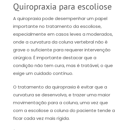
Quiropraxia para escoliose
A quiropraxia pode desempenhar um papel
importante no tratamento da escoliose,
especialmente em casos leves a moderados,
onde a curvatura da coluna vertebral não é
grave o suficiente para requerer intervenção
cirúrgica. É importante destacar que a
condição não tem cura, mas é tratável, o que
exige um cuidado contínuo.
O tratamento da quiropraxia é evitar que a
curvatura se desenvolva, e trazer uma maior
movimentação para a coluna, uma vez que
com a escoliose a coluna do paciente tende a
ficar cada vez mais rígida.