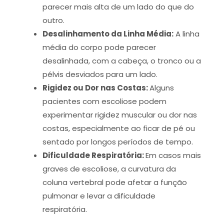
parecer mais alta de um lado do que do
outro.
Desalinhamento da Linha Média:
A linha
média do corpo pode parecer
desalinhada, com a cabeça, o tronco ou a
pélvis desviados para um lado.
Rigidez ou Dor nas Costas:
Alguns
pacientes com escoliose podem
experimentar rigidez muscular ou dor nas
costas, especialmente ao ficar de pé ou
sentado por longos períodos de tempo.
Dificuldade Respiratória:
Em casos mais
graves de escoliose, a curvatura da
coluna vertebral pode afetar a função
pulmonar e levar a dificuldade
respiratória.