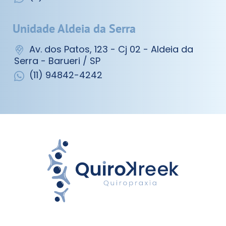
Unidade Aldeia da Serra
Av. dos Patos, 123 - Cj 02 - Aldeia da
Serra - Barueri / SP
(11) 94842-4242