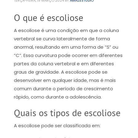
TERÇA-FEIRA, 19 MARÇO 2024
BY
AMAZESTUDIO
O que é escoliose
A escoliose é uma condição em que a coluna
vertebral se curva lateralmente de forma
anormal, resultando em uma forma de “S” ou
“C”. Essa curvatura pode ocorrer em diferentes
partes da coluna vertebral e em diferentes
graus de gravidade. A escoliose pode se
desenvolver em qualquer idade, mas é mais
comum durante o período de crescimento
rápido, como durante a adolescência.
Quais os tipos de escoliose
A escoliose pode ser classificada em: